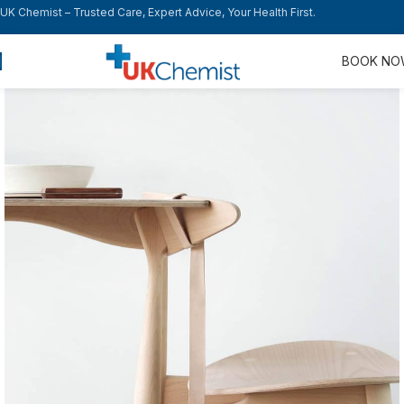
UK Chemist – Trusted Care, Expert Advice, Your Health First.
BOOK N